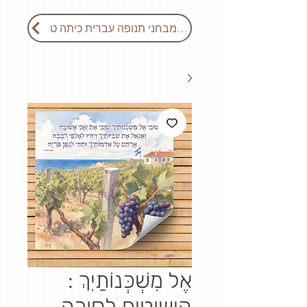
חזרה למבחני תנופה עברית כיתה ט
אֶל מִשְׁכְּנוֹתַיִךְ :
קישוטים לסוכה