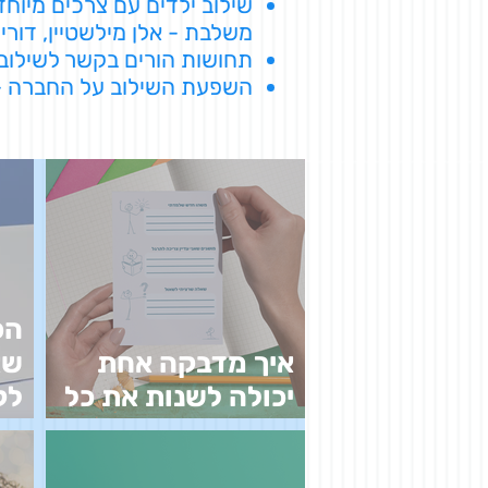
שילוב ילדים עם צרכים מיוחד
משלבת
- אלן מילשטיין, דור
תחושות הורים בקשר לשילוב.docx
השפעת השילוב על החברה
-
הכ
איך מדבקה אחת
שא
יכולה לשנות את כל
לק
הלמידה
בל