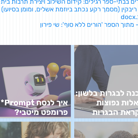
ים בבתי-ספר רגילים: קידום השילוב ויצירת תרבות בית
י ריבקין (מסמך רקע נכתב ביוזמת אשלים, ומומן בסיועו)
 מתוך הספר 'הורים ללא סוף': שי פירון
נה לבגרות בלשון:
לות נפוצות
איך לנסח Prompt*
ראת הבגרות
פרומפט מיטבי?
שון
מדריך למורים