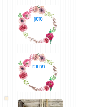
סרטון
בעד ונגד