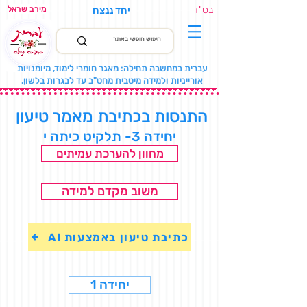
בס"ד
יחד ננצח
מירב שראל
עברית במחשבה תחילה: מאגר חומרי לימוד, מיומנויות
אורייניות ולמידה מיטבית מחט"ב עד לבגרות בלשון.
התנסות בכתיבת מאמר טיעון
יחידה 3- תלקיט כיתה י
מחוון להערכת עמיתים
משוב מקדם למידה
כתיבת טיעון באמצעות AI
יחידה 1