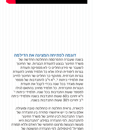
דוגמה לפתיחה המציגה את הדילמה
בשנה שעברה התפרסמה ההחלטה החדשה של
משרד החינוך בנוגע לתעודת הבגרות. שר החינוך
לשעבר שי פירון החליט כי לא מספיקה תעודת
בגרות לימודית רגילה אלא כל תלמיד מחויב לתעודת
בגרות חברתית. מתוקף כך החליט שר החינוך לחייב
את תלמידי כיתות י', י"א וי"ב להתנדבות של מספר
שעות מוגדר בכל שנה בכדי לקבל את תעודת
הבגרות החברתית. כל תלמיד מחויב בהתאם לגילו
למספר שעות התנדבות בכל שנה. תלמידי כיתות י'
וי"א יחויבו ב60 שעות התנדבות בשנה ותלמידי כיתה
י"ב יחוייבו ל30 שעות התנדבות בשנה.
לכאורה, נראית החלטה זו כהחלטה טובה ומועילה.
אולם נראה כי יש איזושהי סתירה בין ההגדרה של
הערך התנדבות לבין החיוב של משרד החינוך
להתנדבות. לפי ההגדרה במילון: "התנדבות היא
מעשה הנעשה מרצונו החופשי של האדם וללא תמורה
חומרית" (ויקימילון). לפי ההגדרה הפשוטה של