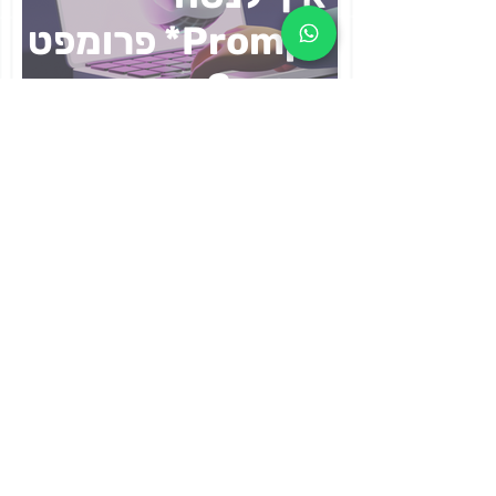
Prompt* פרומפט
מיטבי? מדריך
למורים
אל תלמדו
מיומנויות, אל תתנו
להם 'חכה' וגם לא
'ארגז כלים'