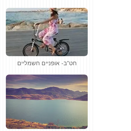
חט"ב- אופניים חשמליים