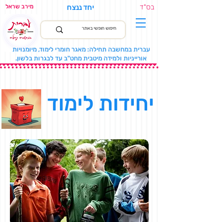
בס"ד
יחד ננצח
מירב שראל
עברית במחשבה תחילה: מאגר חומרי לימוד, מיומנויות
אורייניות ולמידה מיטבית מחט"ב עד לבגרות בלשון.
יחידות לימוד