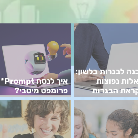
נה לבגרות בלשון:
לות נפוצות
איך לנסח Prompt*
ראת הבגרות
פרומפט מיטבי?
שון
מדריך למורים