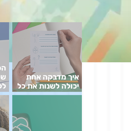
הכ
איך מדבקה אחת
שא
יכולה לשנות את כל
לק
הלמידה
בל