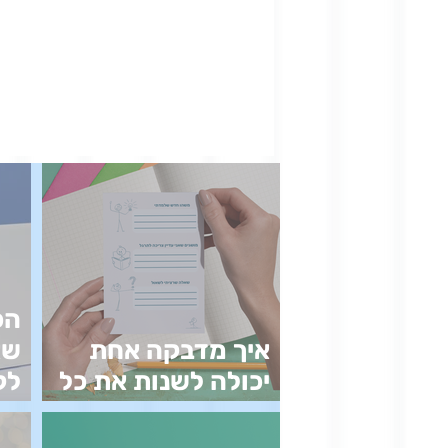
הכ
איך מדבקה אחת
שא
יכולה לשנות את כל
לק
הלמידה
בל