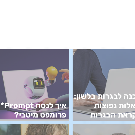
נה לבגרות בלשון:
לות נפוצות
איך לנסח Prompt*
ראת הבגרות
פרומפט מיטבי?
שון
מדריך למורים