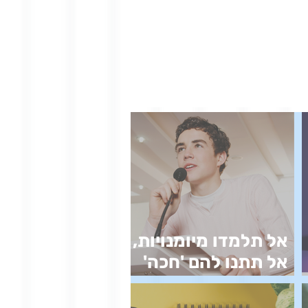
אל תלמדו מיומנויות,
אל תתנו להם 'חכה'
וגם לא 'ארגז כלים'