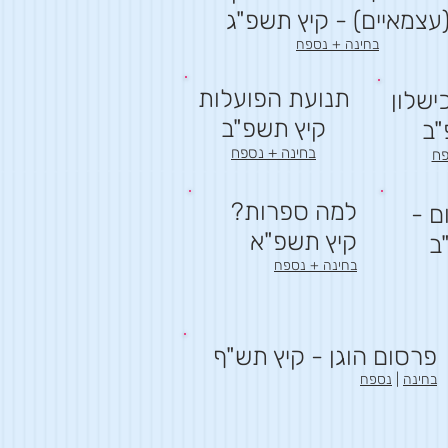
עצמאיים) - קיץ תשפ"ג
בחינה + נספח
תנועת הפועלות
ישלון
קיץ תשפ"ב
"ב
בחינה + נספח
פח
למה ספרות?
ם -
קיץ תשפ"א
ב
בחינה + נספח
פרסום הוגן - קיץ תש"ף
בחינה
|
נספח