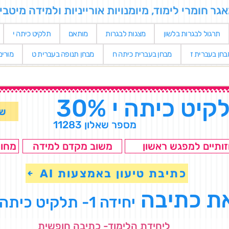
 חומרי לימוד, מיומנויות אורייניות ולמידה מיטבי
תרגול לבגרות בלשון
מצגות לבגרות
מותאם
תלקיט כיתה י
בחן בעברית ז
מבחן בעברית כיתה ח
מבחן תנופה בעברית ט
מורי
קיט כיתה י 30%
שאלו
מספר שאלון 11283
ותיים למפגש ראשון
משוב מקדם למידה
מחוו
כתיבת טיעון באמצעות AI
ת כתיבה
יחידה 1- תלקיט כיתה י
ליחידת הלימוד- כתיבה חופשית