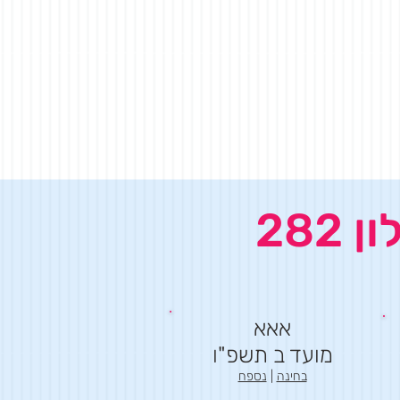
אאא
מועד ב תשפ"ו
בחינה
|
נספח