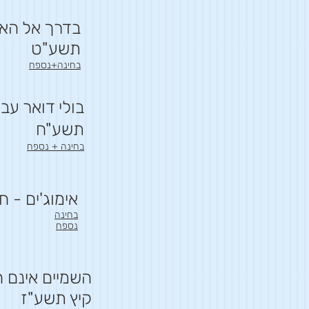
בדרך אל האו
תשע"ט
בחינה+נספח
בולי דואר עבר
תשע"ח
בחינה + נספח
אימוג'ים - 
בחינה
נספח
השמיים אינם ה
קיץ תשע"ז