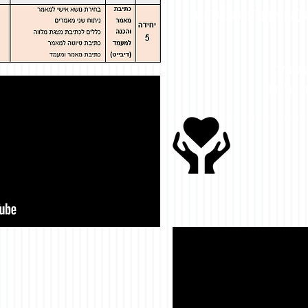
ם (אם אין ברשותכם כתובת
משכילה,
ת שדרות.