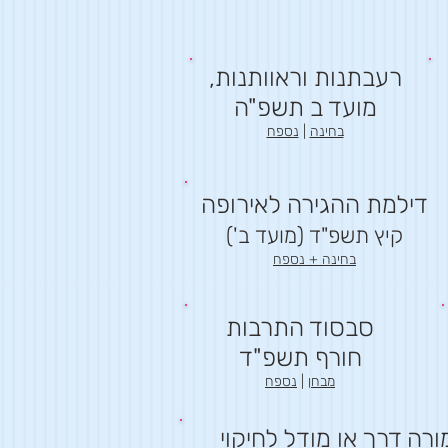
רעבתנות וראוותנות,
מועד ב תשפ"ה
בחינה
|
נספח
דילמת ההגירה לאירופה
קיץ תשפ"ד (מועד ב')
בחינה + נספח
סבסוד התרבות
חורף תשפ"ד
מבחן
|
נספח
ורה דרך או מודל לחיקוי