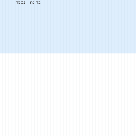
בחינה
נספח