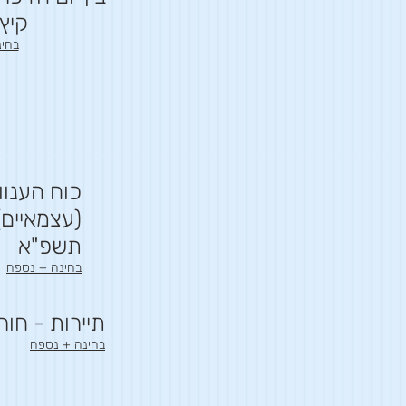
קיץ
בחי
כוח הענוו
(עצמאיים)
תשפ"א
בחינה + נספח
תיירות - חו
בחינה + נספח