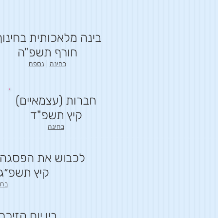
בינה מלאכותית בחינוך
חורף תשפ"ה
בחינה
|
נספח
חברות (עצמאיים)
קיץ תשפ"ד
בחינה
לכבוש את הפסגה -
קיץ תשפ״ג 
בחי
בין יום הזיכ