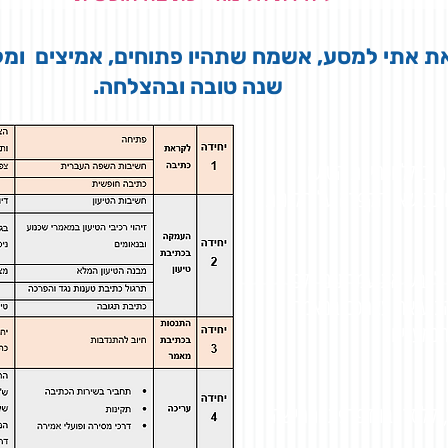
ת אתי למסע, אשמח שתהיו פתוחים, אמיצים ומל
שנה טובה ובהצלחה.
בכלל וכתיבת הטיעון
 בנושא והקפדה על תקינות
 לגבש את עמדתכם כלפי
להביע את עצמכם במאמר,
הנמענים.
', קלסר ובו דפדפת וחמישה