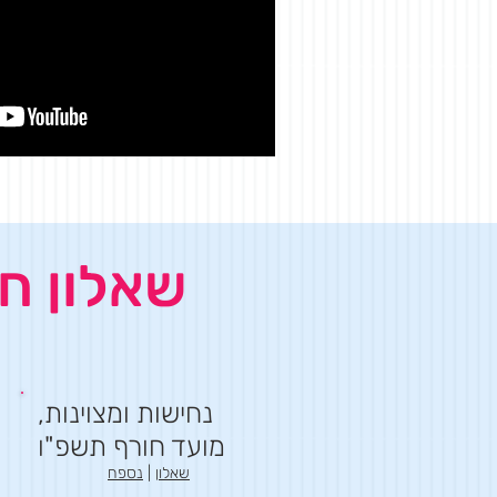
שאלון חיצוני 30% מספ
נחישות ומצוינות,
מועד חורף תשפ"ו
שאלון
|
נספח