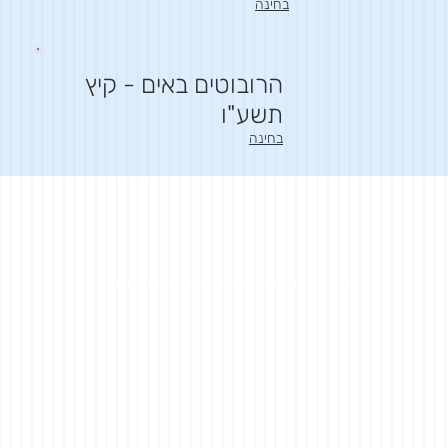
בחינה
הרובוטים באים - קיץ
תשע"ו
בחינה