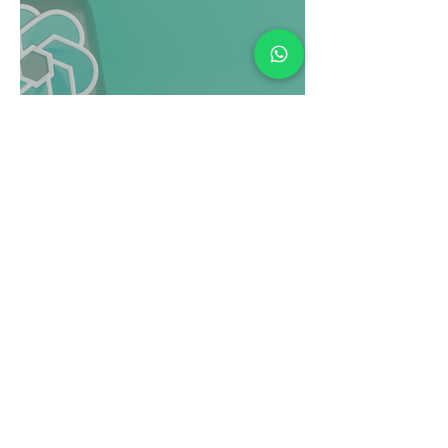
אין תחליף למוח
האנושי- יומן מסע