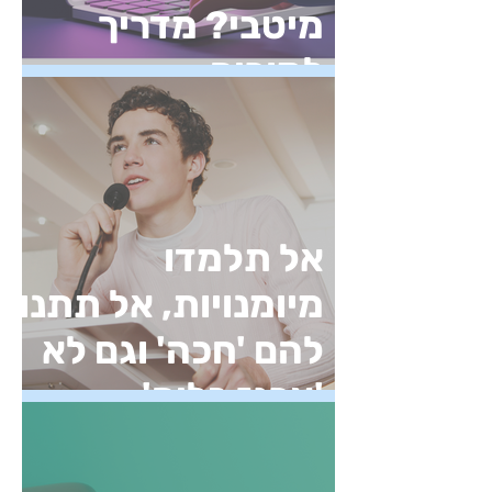
מיטבי? מדריך
למורים
אל תלמדו
מיומנויות, אל תתנו
להם 'חכה' וגם לא
'ארגז כלים'