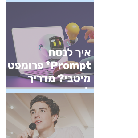
הבגרות בלשון
איך לנסח
Prompt* פרומפט
מיטבי? מדריך
למורים