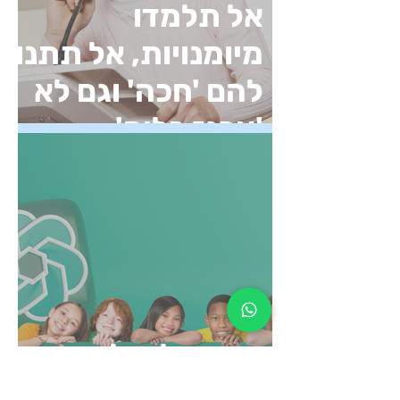
אל תלמדו
מיומנויות, אל תתנו
להם 'חכה' וגם לא
'ארגז כלים'
אין תחליף למוח
האנושי- יומן מסע