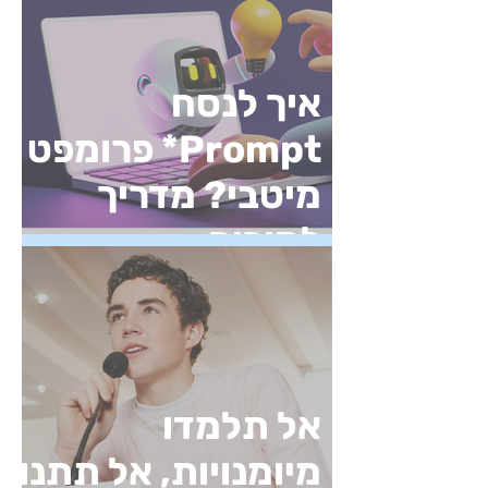
איך לנסח
Prompt* פרומפט
מיטבי? מדריך
למורים
אל תלמדו
מיומנויות, אל תתנו