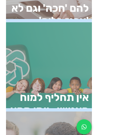
להם 'חכה' וגם לא
'ארגז כלים'
אין תחליף למוח
האנושי- יומן מסע