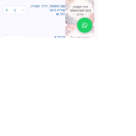
שם המספר, דרכי תצורה,
וצורת בינוני
צורות א
צורות ב
הבנת הנקרא
סקירה ממזגת