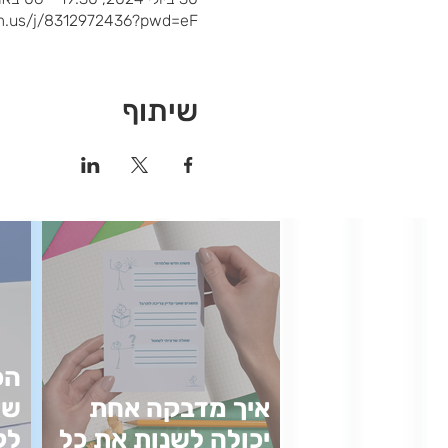
om.us/j/8312972436?pwd=eF
שיתוף
הכ
איך מדבקה אחת
שא
יכולה לשנות את כל
לק