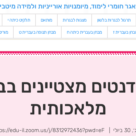
 חומרי לימוד, מיומנויות אורייניות ולמידה מיטבי
תרגול לבגרות בלשון
מצגות לבגרות
מותאם
תלקיט כיתה י
בחן בעברית ז
מבחן בעברית כיתה ח
מבחן תנופה בעברית ט
מורי
נטים מצטיינים בב
מלאכותית
 ביולי
  |  
https://edu-il.zoom.us/j/8312972436?pwd=eF