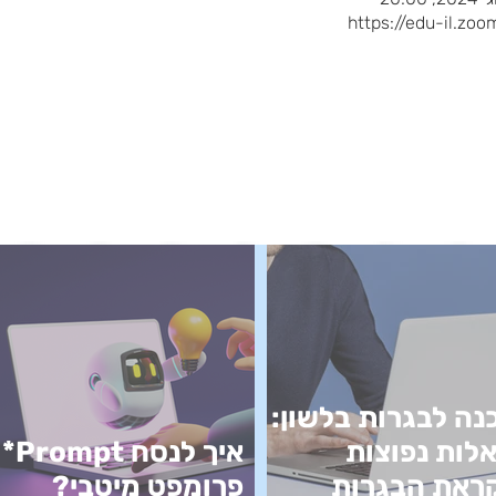
https://edu-il.zo
נה לבגרות בלשון:
לות נפוצות
איך לנסח Prompt*
ראת הבגרות
פרומפט מיטבי?