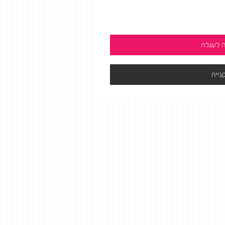
 לעגלה
נייה