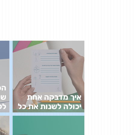
הכ
איך מדבקה אחת
שא
יכולה לשנות את כל
לק
הלמידה
בל