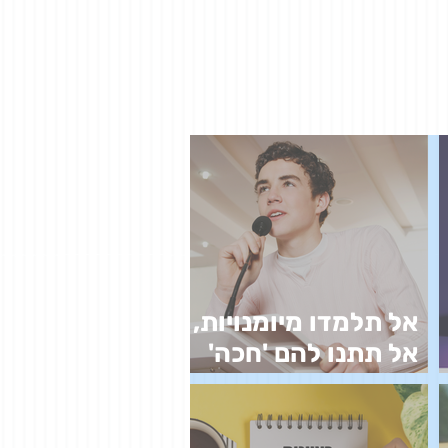
אל תלמדו מיומנויות,
אל תתנו להם 'חכה'
וגם לא 'ארגז כלים'