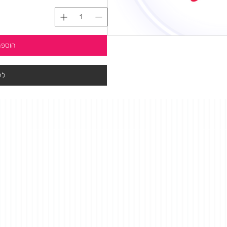
הוספה
לק