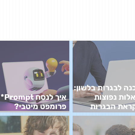
נה לבגרות בלשון:
לות נפוצות
איך לנסח Prompt*
ראת הבגרות
פרומפט מיטבי?
שון
מדריך למורים