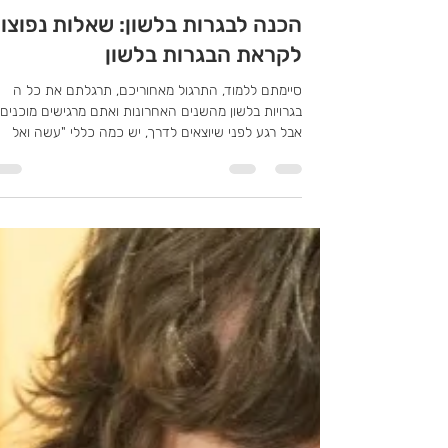
מירב שראל, עברית במחשבה תחילה
הכנה לבגרות בלשון: שאלות נפוצו
לקראת הבגרות בלשון
סיימתם ללמוד, התרגול מאחוריכם, תרגלתם את כל ה
בגרויות בלשון מהשנים האחרונות ואתם מרגישים מוכנים.
אבל רגע לפני שיוצאים לדרך, יש כמה כללי "עשה ואל
תעשה" קטנים, שחייבים לדעת כדי לא להסתבך בגלל ע
או סימון לא נכון. ריכזנו עבורכם את כל ההנחיות הטכניו
(עטים, טיפקס, סימון שורשים ועוד), והגיעו ל בגרות בלשון
מוכנים. בהצלחה קישור לשאלוני בגרות בלשון תשובונים
ותרגולים חדש חדש חדש!!!!! תרגול דיגיטלי לבגרות קיץ
2026 חינם!!!! סיכומים ומצגות של כל החומר לבגרות 📚
כל המידע שאתם צריכים ברו