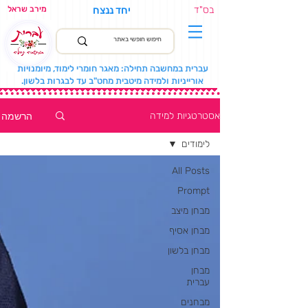
בס"ד
יחד ננצח
מירב שראל
עברית במחשבה תחילה: מאגר חומרי לימוד, מיומנויות
אורייניות ולמידה מיטבית מחט"ב עד לבגרות בלשון.
הרשמה
אסטרטגיות למידה
לימודים
All Posts
Prompt
מבחן מיצב
מבחן אסיף
מבחן בלשון
מבחן
עברית
מבחנים