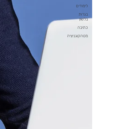
לימודים
בגרות
בלשון
כתיבה
מטהקוגניציה