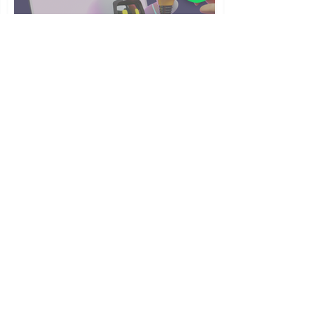
איך לנסח
Prompt* פרומפט
מיטבי? מדריך
למורים
אל תלמדו