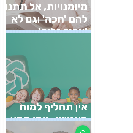
מיומנויות, אל תתנו
להם 'חכה' וגם לא
'ארגז כלים'
אין תחליף למוח
האנושי- יומן מסע