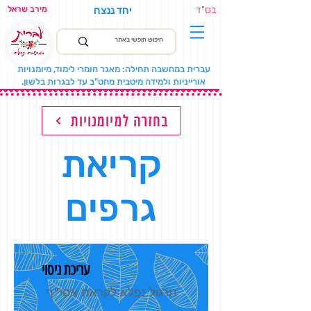
בס"ד
יחד ננצח
מירב שראל
עברית במחשבה תחילה: מאגר חומרי לימוד, מיומנויות
אורייניות ולמידה מיטבית מחט"ב עד לבגרות בלשון.
בחזרה למיומנויות
קריאת
גרפים
עריכת ניסוי
תרגול נפלא לקראת אסי"ף