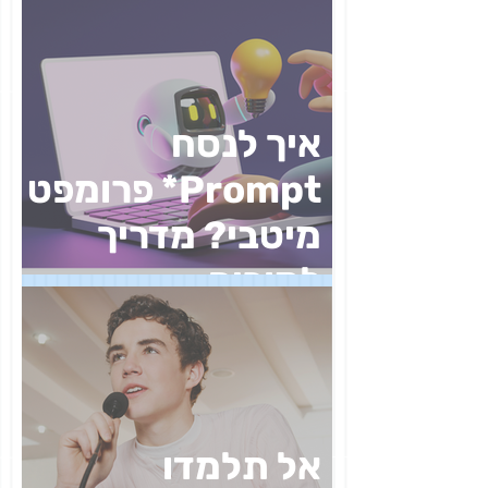
איך לנסח
Prompt* פרומפט
מיטבי? מדריך
למורים
אל תלמדו