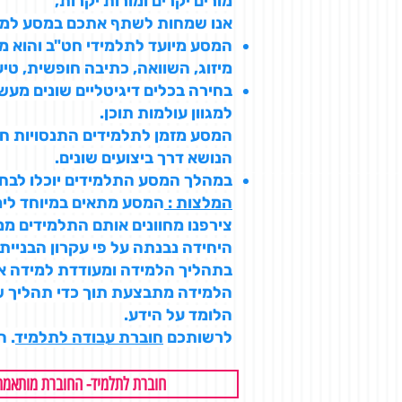
מורים יקרים ומורות יקרות,
אנו שמחות לשתף אתכם במסע למיד
המסע מיועד לתלמידי חט"ב והוא מז
מיזוג, השוואה, כתיבה חופשית, טיע
בחירה בכלים דיגיטליים שונים מעש
למגוון עולמות תוכן.
המסע מזמן לתלמידים התנסויות חוו
הנושא דרך ביצועים שונים.
במהלך המסע התלמידים יוכלו לבחו
המלצות :
המסע מתאים במיוחד לימי
צירפנו מחוונים אותם התלמידים ממ
היחידה נבנתה על פי עקרון הבניית
בתהליך הלמידה ומעודדת למידה א
הלמידה מתבצעת תוך כדי תהליך של
הלומד על הידע.
לרשותכם
חוברת עבודה לתלמיד
. 
חוברת לתלמיד- החוברת מותאמת