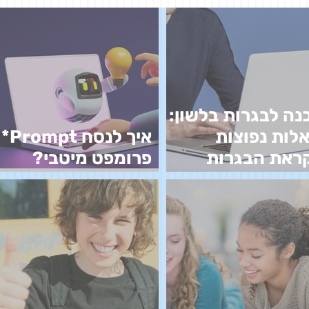
נה לבגרות בלשון:
לות נפוצות
איך לנסח Prompt*
ראת הבגרות
פרומפט מיטבי?
שון
מדריך למורים