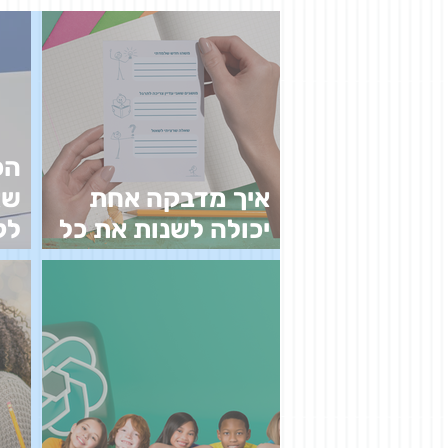
הכ
איך מדבקה אחת
שא
יכולה לשנות את כל
לק
הלמידה
בל