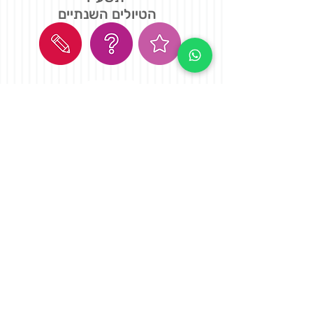
הטיולים השנתיים
?מה השאלה
?חלק ב: מה השאלה
דיוקי הגייה
סיכום ממזג