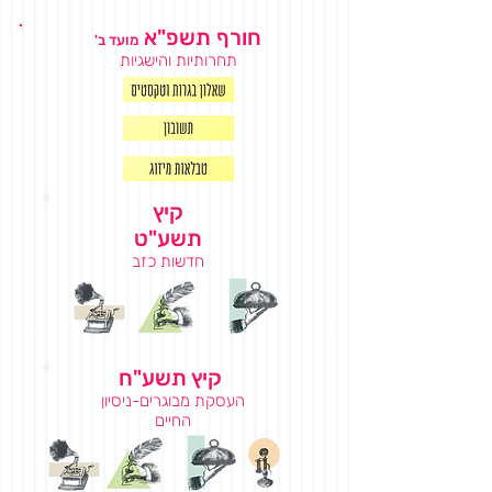
חורף תשפ"א
מועד ב'
תחרותיות והישגיות
קיץ
תשע"ט
חדשות כזב
קיץ תשע"ח
העסקת מבוגרים-ניסיון
החיים