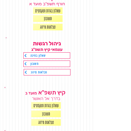
חורף תשפ"ב מועד א
ניהול רגשות
עצמאי
קיץ תשפ"ג
שאלון בחינה
תשובון
טבלאות מיזוג
קיץ תשפ"א
מועד ב
בדרך אל האושר